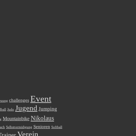
Event
challenges
euung
Jugend
Jumping
ball
Judo
Nikolaus
Mountainbike
ag
Senioren
ach
Selbstverteidigung
Softball
Verein
Trainer