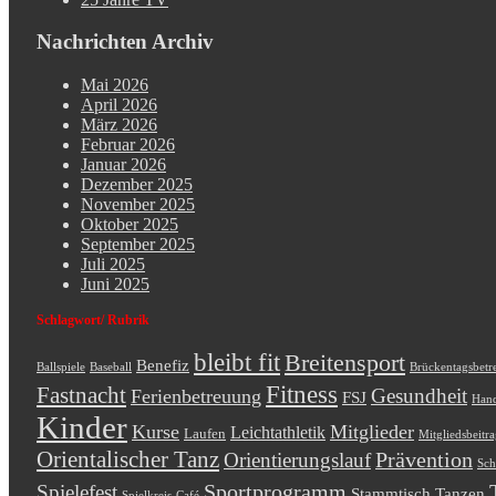
Nachrichten Archiv
Mai 2026
April 2026
März 2026
Februar 2026
Januar 2026
Dezember 2025
November 2025
Oktober 2025
September 2025
Juli 2025
Juni 2025
Schlagwort/ Rubrik
bleibt fit
Breitensport
Benefiz
Ballspiele
Baseball
Brückentagsbetr
Fitness
Fastnacht
Gesundheit
Ferienbetreuung
FSJ
Hand
Kinder
Kurse
Mitglieder
Leichtathletik
Laufen
Mitgliedsbeitr
Orientalischer Tanz
Prävention
Orientierungslauf
Sch
Sportprogramm
Spielefest
Stammtisch
Tanzen
Spielkreis-Café