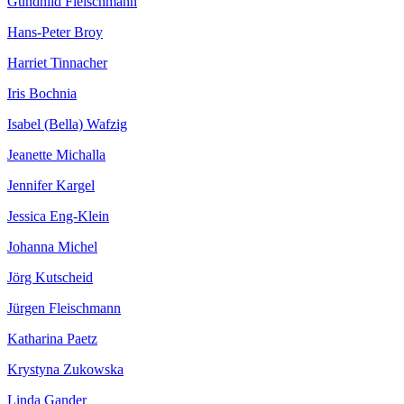
Gundhild Fleischmann
Hans-Peter Broy
Harriet Tinnacher
Iris Bochnia
Isabel (Bella) Wafzig
Jeanette Michalla
Jennifer Kargel
Jessica Eng-Klein
Johanna Michel
Jörg Kutscheid
Jürgen Fleischmann
Katharina Paetz
Krystyna Zukowska
Linda Gander