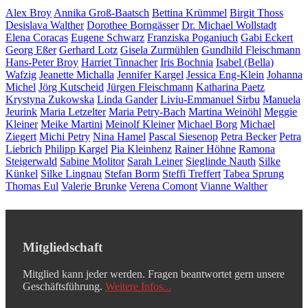
Alex Broy
Annika Groß-Baatsch
Bettina Krümmel
Birgit Thoss
Desislava Walther
Dorothee Borngässer
Dr. Michael Wollstadt
Elena Coracas
Eugene Schwarz
Franziska Poganiuch
Gabi Eckert
Georg Eßer
Gerhard Lotz
Gisela Zurmühlen
Gundhild Fleischmann
Hans-Peter Broy
Harriet Tinnacher
Iris Bochnia
Isabel (Bella)
Wafzig
Jeanette Michalla
Jennifer Kargel
Jessica Eng-Klein
Johanna
Michel
Jörg Kutscheid
Jürgen Fleischmann
Katharina Paetz
Krystyna Zukowska
Linda Gander
Liviu-Emmanuel Sirbu
Manuela
Jeurink
Maria Letzelter
Maria Petry-Bach
Martina Weinöhl
Meggie
Kleiner
Meike Martini
Meinolf Kleiner
Michael Borg
Michael
Ziegert
Michi Petry
Nina Hamel
Pascal Siesenop
Petra Becker
Petra
Liebrich
Philipp Kargel
Pia Kleinhenz
Rainer Höhne
Ramona
Steigerwald
Sabine Molitor
Sarah Leiner
Sieglinde Nauth
Silke
Künkel
Silke Lingnau
Stefan Borm
Steffi Treffert
Tabea Sprung
Thomas Eul
Valerie Brunke
Verena Comont
Vianne Walther
Mitgliedschaft
Mitglied kann jeder werden. Fragen beantwortet gern unsere
Geschäftsführung.
Weitere Infos...