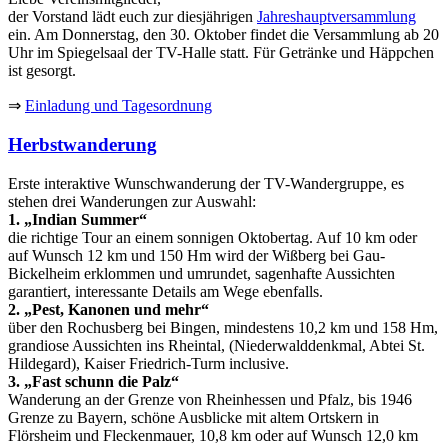
der Vorstand lädt euch zur diesjährigen
Jahreshauptversammlung
ein. Am Donnerstag, den 30. Oktober findet die Versammlung ab 20
Uhr im Spiegelsaal der TV-Halle statt. Für Getränke und Häppchen
ist gesorgt.
⇒
Einladung und Tagesordnung
Herbstwanderung
Erste interaktive Wunschwanderung der TV-Wandergruppe, es
stehen drei Wanderungen zur Auswahl:
1. „Indian Summer“
die richtige Tour an einem sonnigen Oktobertag. Auf 10 km oder
auf Wunsch 12 km und 150 Hm wird der Wißberg bei Gau-
Bickelheim erklommen und umrundet, sagenhafte Aussichten
garantiert, interessante Details am Wege ebenfalls.
2. „Pest, Kanonen und mehr“
über den Rochusberg bei Bingen, mindestens 10,2 km und 158 Hm,
grandiose Aussichten ins Rheintal, (Niederwalddenkmal, Abtei St.
Hildegard), Kaiser Friedrich-Turm inclusive.
3. „Fast schunn die Palz“
Wanderung an der Grenze von Rheinhessen und Pfalz, bis 1946
Grenze zu Bayern, schöne Ausblicke mit altem Ortskern in
Flörsheim und Fleckenmauer, 10,8 km oder auf Wunsch 12,0 km