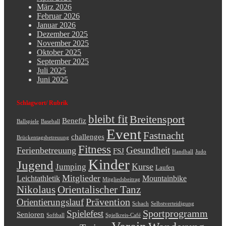
März 2026
Februar 2026
Januar 2026
Dezember 2025
November 2025
Oktober 2025
September 2025
Juli 2025
Juni 2025
Schlagwort/ Rubrik
bleibt fit
Breitensport
Benefiz
Ballspiele
Baseball
Event
Fastnacht
challenges
Brückentagsbetreuung
Fitness
Gesundheit
Ferienbetreuung
FSJ
Handball
Judo
Kinder
Jugend
Kurse
Jumping
Laufen
Mitglieder
Leichtathletik
Mountainbike
Mitgliedsbeitrag
Nikolaus
Orientalischer Tanz
Prävention
Orientierungslauf
Schach
Selbstverteidigung
Sportprogramm
Spielefest
Senioren
Softball
Spielkreis-Café