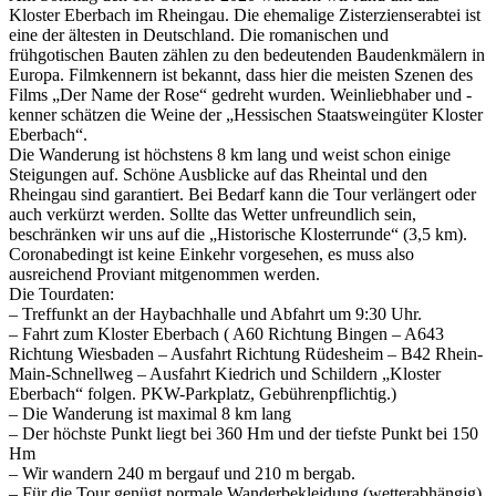
Kloster Eberbach im Rheingau. Die ehemalige Zisterzienserabtei ist
eine der ältesten in Deutschland. Die romanischen und
frühgotischen Bauten zählen zu den bedeutenden Baudenkmälern in
Europa. Filmkennern ist bekannt, dass hier die meisten Szenen des
Films „Der Name der Rose“ gedreht wurden. Weinliebhaber und -
kenner schätzen die Weine der „Hessischen Staatsweingüter Kloster
Eberbach“.
Die Wanderung ist höchstens 8 km lang und weist schon einige
Steigungen auf. Schöne Ausblicke auf das Rheintal und den
Rheingau sind garantiert. Bei Bedarf kann die Tour verlängert oder
auch verkürzt werden. Sollte das Wetter unfreundlich sein,
beschränken wir uns auf die „Historische Klosterrunde“ (3,5 km).
Coronabedingt ist keine Einkehr vorgesehen, es muss also
ausreichend Proviant mitgenommen werden.
Die Tourdaten:
– Treffunkt an der Haybachhalle und Abfahrt um 9:30 Uhr.
– Fahrt zum Kloster Eberbach ( A60 Richtung Bingen – A643
Richtung Wiesbaden – Ausfahrt Richtung Rüdesheim – B42 Rhein-
Main-Schnellweg – Ausfahrt Kiedrich und Schildern „Kloster
Eberbach“ folgen. PKW-Parkplatz, Gebührenpflichtig.)
– Die Wanderung ist maximal 8 km lang
– Der höchste Punkt liegt bei 360 Hm und der tiefste Punkt bei 150
Hm
– Wir wandern 240 m bergauf und 210 m bergab.
– Für die Tour genügt normale Wanderbekleidung (wetterabhängig)