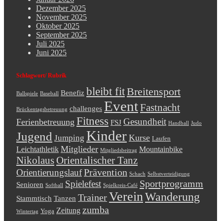
Dezember 2025
November 2025
Oktober 2025
September 2025
Juli 2025
Juni 2025
Schlagwort/ Rubrik
bleibt fit
Breitensport
Benefiz
Ballspiele
Baseball
Event
Fastnacht
challenges
Brückentagsbetreuung
Fitness
Gesundheit
Ferienbetreuung
FSJ
Handball
Judo
Kinder
Jugend
Kurse
Jumping
Laufen
Mitglieder
Leichtathletik
Mountainbike
Mitgliedsbeitrag
Nikolaus
Orientalischer Tanz
Prävention
Orientierungslauf
Schach
Selbstverteidigung
Sportprogramm
Spielefest
Senioren
Softball
Spielkreis-Café
Verein
Wanderung
Trainer
Stammtisch
Tanzen
zumba
Zeitung
Yoga
Wintertag