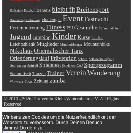
bleibt fit
Breitensport
Benefiz
Ballspiele
Baseball
Event
Fastnacht
challenges
Brückentagsbetreuung
Fitness
Gesundheit
Ferienbetreuung
FSJ
Handball
Judo
Kinder
Jugend
Kurse
Jumping
Laufen
Mitglieder
Leichtathletik
Mountainbike
Mitgliedsbeitrag
Nikolaus
Orientalischer Tanz
Prävention
Orientierungslauf
Schach
Selbstverteidigung
Sportprogramm
Spielefest
Senioren
Softball
Spielkreis-Café
Verein
Wanderung
Trainer
Stammtisch
Tanzen
zumba
Zeitung
Yoga
Wintertag
© 2010 - 2026 Turnverein Klein-Winternheim e.V. All Rights
Reserved.
Wir benutzen Cookies um die Nutzerfreundlichkeit der
Webseite zu verbessern. Durch Deinen Besuch
stimmst Du dem zu.