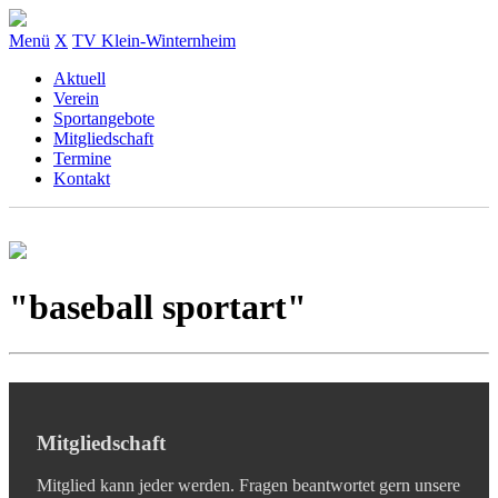
Menü
X
TV Klein-Winternheim
Aktuell
Verein
Sportangebote
Mitgliedschaft
Termine
Kontakt
"baseball sportart"
Mitgliedschaft
Mitglied kann jeder werden. Fragen beantwortet gern unsere