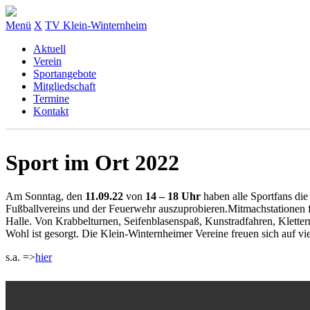
Menü
X
TV Klein-Winternheim
Aktuell
Verein
Sportangebote
Mitgliedschaft
Termine
Kontakt
Sport im Ort 2022
Am Sonntag, den
11.09.22
von
14 – 18 Uhr
haben alle Sportfans die
Fußballvereins und der Feuerwehr auszuprobieren.
Mitmachstationen f
Halle. Von Krabbelturnen, Seifenblasenspaß, Kunstradfahren, Klettern
Wohl ist gesorgt. Die Klein-Winternheimer Vereine freuen sich auf vi
s.a. =>
hier