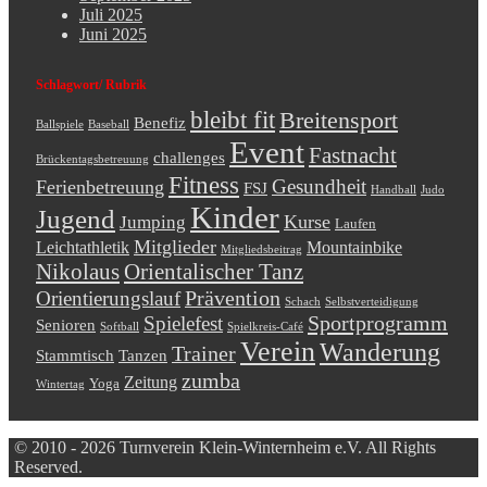
Juli 2025
Juni 2025
Schlagwort/ Rubrik
bleibt fit
Breitensport
Benefiz
Ballspiele
Baseball
Event
Fastnacht
challenges
Brückentagsbetreuung
Fitness
Gesundheit
Ferienbetreuung
FSJ
Handball
Judo
Kinder
Jugend
Kurse
Jumping
Laufen
Mitglieder
Leichtathletik
Mountainbike
Mitgliedsbeitrag
Nikolaus
Orientalischer Tanz
Prävention
Orientierungslauf
Schach
Selbstverteidigung
Sportprogramm
Spielefest
Senioren
Softball
Spielkreis-Café
Verein
Wanderung
Trainer
Stammtisch
Tanzen
zumba
Zeitung
Yoga
Wintertag
© 2010 - 2026 Turnverein Klein-Winternheim e.V. All Rights
Reserved.