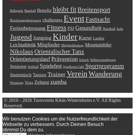
bleibt fit
Breitensport
Benefiz
Ballspiele
Baseball
Event
Fastnacht
challenges
Brückentagsbetreuung
Fitness
Gesundheit
Ferienbetreuung
FSJ
Handball
Judo
Kinder
Jugend
Kurse
Jumping
Laufen
Mitglieder
Leichtathletik
Mountainbike
Mitgliedsbeitrag
Nikolaus
Orientalischer Tanz
Prävention
Orientierungslauf
Schach
Selbstverteidigung
Sportprogramm
Spielefest
Senioren
Softball
Spielkreis-Café
Verein
Wanderung
Trainer
Stammtisch
Tanzen
zumba
Zeitung
Yoga
Wintertag
© 2010 - 2026 Turnverein Klein-Winternheim e.V. All Rights
Reserved.
Wir benutzen Cookies um die Nutzerfreundlichkeit der
Webseite zu verbessern. Durch Deinen Besuch
stimmst Du dem zu.