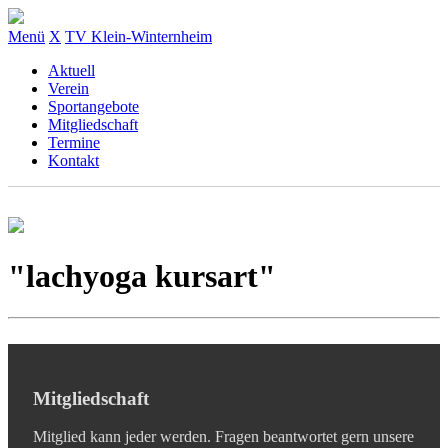
Menü
X
TV Klein-Winternheim
Aktuell
Verein
Sportangebote
Mitgliedschaft
Termine
Kontakt
"lachyoga kursart"
Mitgliedschaft
Mitglied kann jeder werden. Fragen beantwortet gern unsere