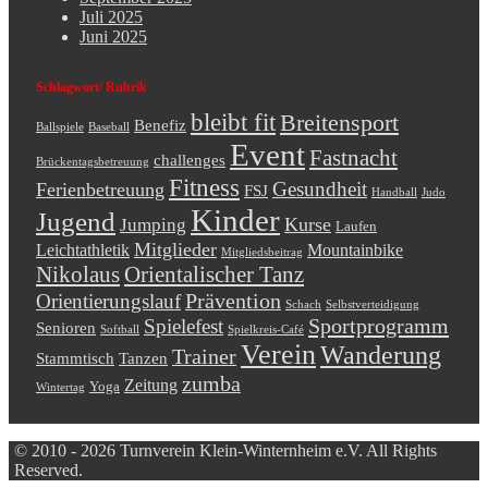
Juli 2025
Juni 2025
Schlagwort/ Rubrik
bleibt fit
Breitensport
Benefiz
Ballspiele
Baseball
Event
Fastnacht
challenges
Brückentagsbetreuung
Fitness
Gesundheit
Ferienbetreuung
FSJ
Handball
Judo
Kinder
Jugend
Kurse
Jumping
Laufen
Mitglieder
Leichtathletik
Mountainbike
Mitgliedsbeitrag
Nikolaus
Orientalischer Tanz
Prävention
Orientierungslauf
Schach
Selbstverteidigung
Sportprogramm
Spielefest
Senioren
Softball
Spielkreis-Café
Verein
Wanderung
Trainer
Stammtisch
Tanzen
zumba
Zeitung
Yoga
Wintertag
© 2010 - 2026 Turnverein Klein-Winternheim e.V. All Rights
Reserved.