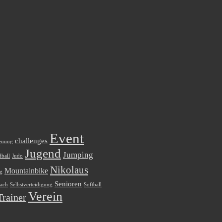
Event
challenges
euung
Jugend
Jumping
ball
Judo
Nikolaus
Mountainbike
ag
Senioren
ach
Selbstverteidigung
Softball
Verein
Trainer