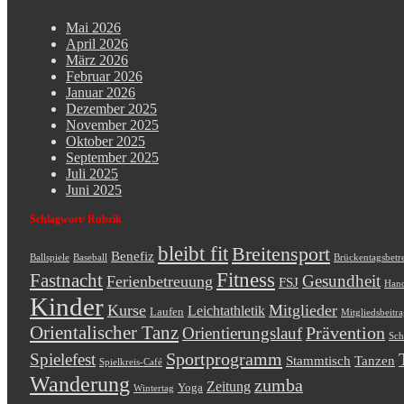
Mai 2026
April 2026
März 2026
Februar 2026
Januar 2026
Dezember 2025
November 2025
Oktober 2025
September 2025
Juli 2025
Juni 2025
Schlagwort/ Rubrik
bleibt fit
Breitensport
Benefiz
Ballspiele
Baseball
Brückentagsbetr
Fitness
Fastnacht
Gesundheit
Ferienbetreuung
FSJ
Hand
Kinder
Kurse
Mitglieder
Leichtathletik
Laufen
Mitgliedsbeitr
Orientalischer Tanz
Prävention
Orientierungslauf
Sch
Sportprogramm
Spielefest
Stammtisch
Tanzen
Spielkreis-Café
Wanderung
zumba
Zeitung
Yoga
Wintertag