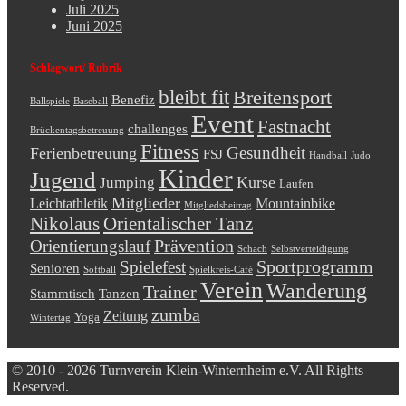
Juli 2025
Juni 2025
Schlagwort/ Rubrik
bleibt fit
Breitensport
Benefiz
Ballspiele
Baseball
Event
Fastnacht
challenges
Brückentagsbetreuung
Fitness
Gesundheit
Ferienbetreuung
FSJ
Handball
Judo
Kinder
Jugend
Kurse
Jumping
Laufen
Mitglieder
Leichtathletik
Mountainbike
Mitgliedsbeitrag
Nikolaus
Orientalischer Tanz
Prävention
Orientierungslauf
Schach
Selbstverteidigung
Sportprogramm
Spielefest
Senioren
Softball
Spielkreis-Café
Verein
Wanderung
Trainer
Stammtisch
Tanzen
zumba
Zeitung
Yoga
Wintertag
© 2010 - 2026 Turnverein Klein-Winternheim e.V. All Rights
Reserved.